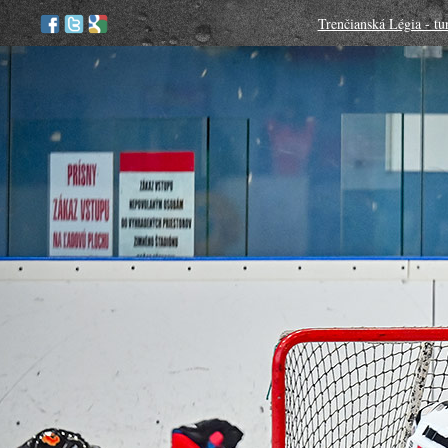
Trenčianská Légia - tu