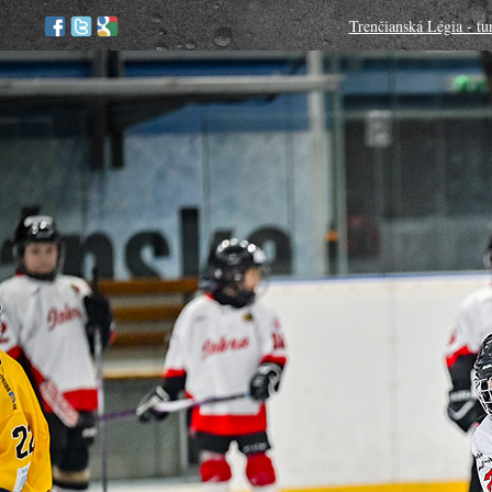
Trenčianská Légia - tu